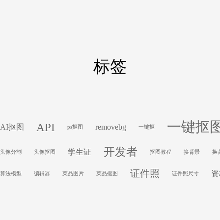
标签
一键抠
API
removebg
AI抠图
ps抠图
一键抠
开发者
学生证
头像分割
头像抠图
抠图教程
换背景
换
证件照
资
算法模型
编辑器
菜品图片
菜品抠图
证件照尺寸