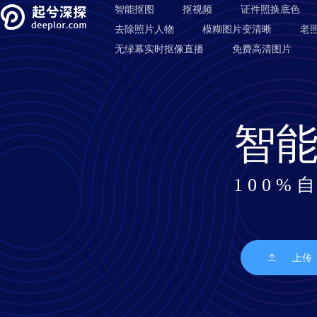
智能抠图
抠视频
证件照换底色
去除照片人物
模糊图片变清晰
老
无绿幕实时抠像直播
免费高清图片
智
1 0 0 % 
上传