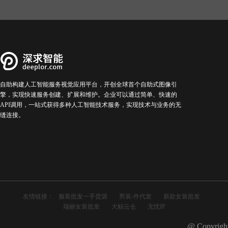
自助构建人工智能服务视觉应用平台，开创全球首个自助式图像引
擎，实现快速服务创建、扩展和维护。企业可以通过简单、快速的
API调用，一站式获得多种人工智能技术服务，实现技术与业务的无
缝连接。
友情链接：
服装批发一手货源
男装-件代发
新款女装批发
瑞丽女装批发
大鲸云仓
无忧IP
@ Copyright